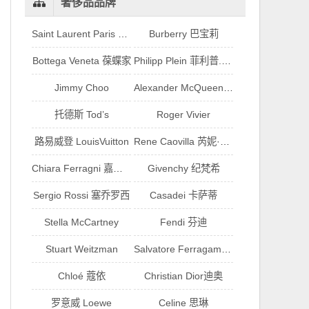
奢侈品品牌
Saint Laurent Paris 伊夫圣罗兰
Burberry 巴宝莉
Bottega Veneta 葆蝶家
Philipp Plein 菲利普.普兰
Jimmy Choo
Alexander McQueen 亚历山大·麦昆
托德斯 Tod’s
Roger Vivier
路易威登 LouisVuitton
Rene Caovilla 芮妮·乔薇拉
Chiara Ferragni 嘉拉·法拉格尼
Givenchy 纪梵希
Sergio Rossi 塞乔罗西
Casadei 卡萨蒂
Stella McCartney
Fendi 芬迪
Stuart Weitzman
Salvatore Ferragamo 菲拉格慕
Chloé 蔻依
Christian Dior迪奥
罗意威 Loewe
Celine 思琳