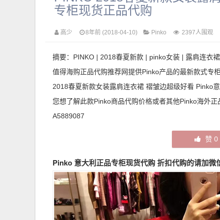
专柜现货正品代购
高少
8年前 (2018-04-10)
Pinko
2397人围观
摘要：PINKO | 2018春夏新款 | pinko女装 | 露肩连衣裙 
值得海购正品代购推荐网提供Pinko产品的最新款式专柜
2018春夏新款女装露肩连衣裙 褶皱边超级好看 Pink
您想了解此款Pinko商品代购价格或者其他Pinko海
A5889087
赞
0
Pinko 意大利正品专柜现货代购 折扣代购的请加微信：