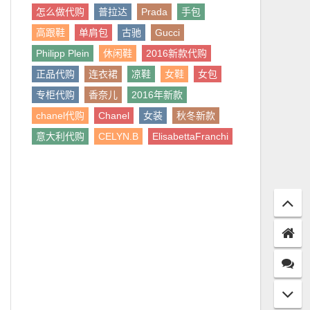
怎么做代购
普拉达
Prada
手包
高跟鞋
单肩包
古驰
Gucci
Philipp Plein
休闲鞋
2016新款代购
正品代购
连衣裙
凉鞋
女鞋
女包
专柜代购
香奈儿
2016年新款
chanel代购
Chanel
女装
秋冬新款
意大利代购
CELYN.B
ElisabettaFranchi