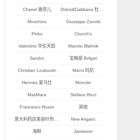
Chanel 香奈儿
Dolce&Gabbana 杜嘉班纳
Moschino
Giuseppe Zanotti
Pinko
Church's
Valentino 华伦天奴
Manolo Blahnik
Sandro
宝格丽 Bvlgari
Christian Louboutin
Marni 玛尼
Hermès 爱马仕
Moncler
MaxMara
Stefano Ricci
Francesco Russo
其他
意大利药店美容针剂代购
New Anganc
海鲜
Jamieson