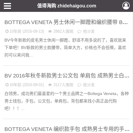
值得海购 zhidehaigou.com
BOTTEGA VENETA 男士休闲一脚蹬和编织腰带 BV新款皮带快来选选 意大利BV专柜代购
10年前 (2016-09-13)
2882人围观
抢沙发
BV今年新款的皮毛男士休闲一脚蹬，舒适不用多说的了，喜欢就来
下单吧！BV新款的男士款腰带，简单大方，价格也不会低噢，喜欢
的可以来问我...
BV 2016年秋冬新款男士公文包 单肩包 成熟男士白领必须装备 BV意大利正品代购
10年前 (2016-09-01)
3117人围观
抢沙发
白领男，成功男们最喜爱的一个男士品牌之一Bottega Veneta，各种
男士钱包，手包，公文包，单肩包，背包都来找小高正品代购
吧！！！...
BOTTEGA VENETA 编织款手包 成熟男士专用的手包 大小SIZE 意大利BV专柜代购