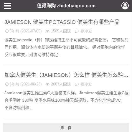
值得海购 zhidehaigou.com
JAMIESON 健美生POTASSIO 健美生有哪些产品
5年前 (2021-07-05)
1565人围观
抢沙发
健美生potassio（钾）钾是维持生命不可或缺的必需物质。 它和钠共
同作用，调节体内水份的平衡并使心跳规律化。 钾对细胞内的化学
反应很重要，对协助维持稳定...
加拿大健美生（JAMIESON）怎么样 健美生怎么验真伪
5年前 (2021-06-23)
2667人围观
抢沙发
Jamieson健美生维生素C大瓶装怎么样。Jamieson健美生维生素C复
合咀嚼片 330粒 夏季水果味100%纯天然提取，不含化学合成VC，
不含防腐剂和...
第 1 页