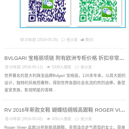
10年前 (2016-05-25)
抢沙发
赞(
0
)
BVLGARI 宝格丽项链 附有欧洲专柜价格 折扣非常给力 BVLGARI饰品代购价格
10年前 (2016-05-11)
5338人围观
抢沙发
世界著名的意大利珠宝品牌Bvlgari 宝格丽，120多年来，以其大胆的
设计，独特的风格而著称，得到世界各国社会名流的热烈追捧，备受
皇室贵族、影视明星的青睐...
RV 2016年新款女鞋 蝴蝶结绸缎高跟鞋 ROGER VIVIER新款专柜正品代购
10年前 (2016-05-02)
4261人围观
抢沙发
Roger Vivier 此款16年新款高跟鞋，非常适合走气质型的女士，简单