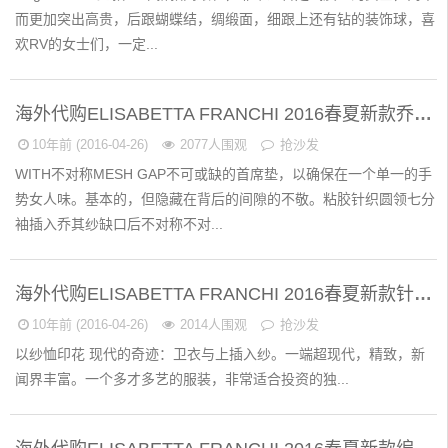
而更加突出高贵，后跟蝴蝶结，绸缎面，细跟上还有钻的装饰球，喜
欢RV的女士们，一定...
海外代购ELISABETTA FRANCHI 2016春夏新款乔其纱针织衫
10年前 (2016-04-26)
2077人围观
抢沙发
WITH不对称MESH GAP不可或缺的首席垫，以确保在一个单一的手
势女人味。基本的，但隐藏在背后的间隙的不敬。粘胶针织圆领七分
袖插入乔其纱缺口后不对称不对...
海外代购ELISABETTA FRANCHI 2016春夏新款针织印花运动衫
10年前 (2016-04-26)
2014人围观
抢沙发
以纱恤印花 现代的奇迹：卫衣与上插入纱。一端超现代，精致，新
闻界丰富。一个多才多艺的服装，非常适合投资的独...